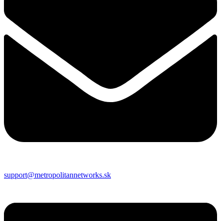
support@metropolitannetworks.sk