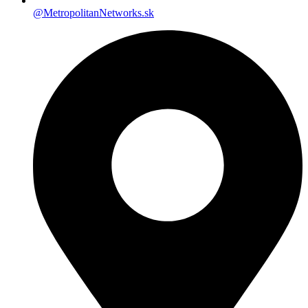
@MetropolitanNetworks.sk