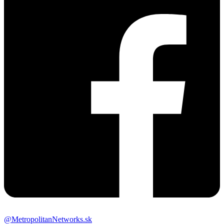
@MetropolitanNetworks.sk