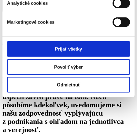
Analytické cookies
Marketingové cookies
support@metropolitannetworks.sk
Prijať všetky
Našim cieľom je, aby naša spoločnosť
bola spoľahlivým a rešpektovaným
Povoliť výber
dodávateľom služieb. Sme spoločnosť
ktorá sa neustále snaží byť
Odmietnuť
konkurencieschopnou firmou, pretože náš
úspech závisí práve na tom. Nech
pôsobíme kdekoľvek, uvedomujeme si
našu zodpovednosť vyplývajúcu
z podnikania s ohľadom na jednotlivca
a verejnosť.