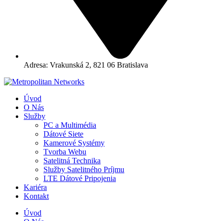
Adresa:
Vrakunská 2, 821 06 Bratislava
Úvod
O Nás
Služby
PC a Multimédia
Dátové Siete
Kamerové Systémy
Tvorba Webu
Satelitná Technika
Služby Satelitného Príjmu
LTE Dátové Pripojenia
Kariéra
Kontakt
Úvod